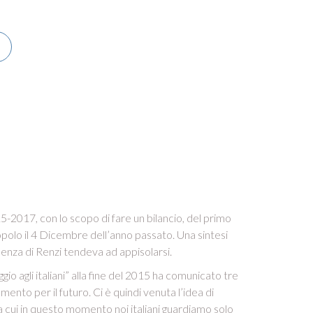
015-2017, con lo scopo di fare un bilancio, del primo
opolo il 4 Dicembre dell’anno passato. Una sintesi
esenza di Renzi tendeva ad appisolarsi.
 agli italiani” alla fine del 2015 ha comunicato tre
mento per il futuro. Ci è quindi venuta l’idea di
 a cui in questo momento noi italiani guardiamo solo