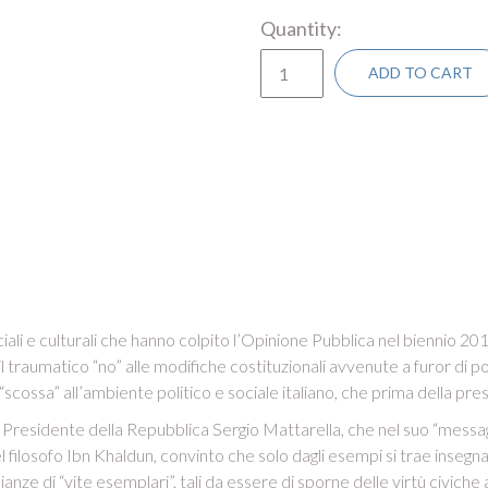
Quantity
ADD TO CART
 sociali e culturali che hanno colpito l’Opinione Pubblica nel biennio 2
traumatico “no” alle modifiche costituzionali avvenute a furor di p
“scossa” all’ambiente politico e sociale italiano, che prima della pr
residente della Repubblica Sergio Mattarella, che nel suo “messaggio
el filosofo Ibn Khaldun, convinto che solo dagli esempi si trae insegna
anze di “vite esemplari”, tali da essere di sporne delle virtù civiche