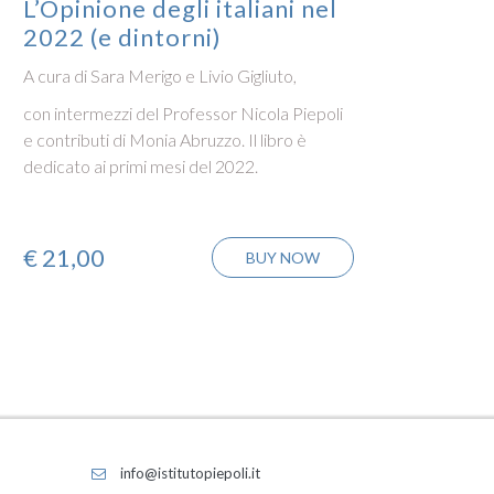
L’Opinione degli italiani nel
L’Op
2022 (e dintorni)
2021
A cura di Sara Merigo e Livio Gigliuto,
A cura 
con intermezzi del Professor Nicola Piepoli
L’Opini
e contributi di Monia Abruzzo. Il libro è
raccon
dedicato ai primi mesi del 2022.
di vist
€
21,00
€
21
BUY NOW
info@istitutopiepoli.it