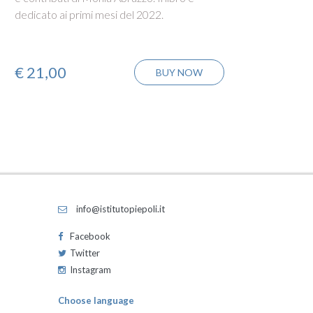
dedicato ai primi mesi del 2022.
di vist
€
21,00
€
21
BUY NOW
info@istitutopiepoli.it
Facebook
Twitter
Instagram
Choose language