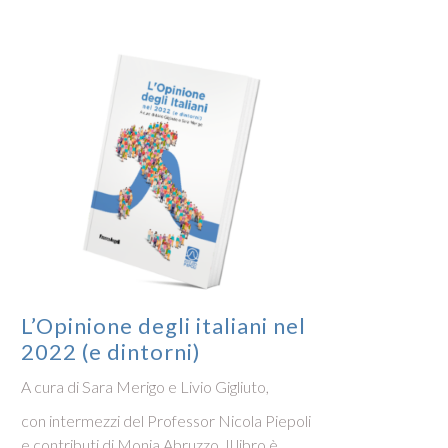
L’Opinione degli italiani nel
L’Op
2022 (e dintorni)
2021
A cura di Sara Merigo e Livio Gigliuto,
A cura 
con intermezzi del Professor Nicola Piepoli
L’Opini
e contributi di Monia Abruzzo. Il libro è
raccon