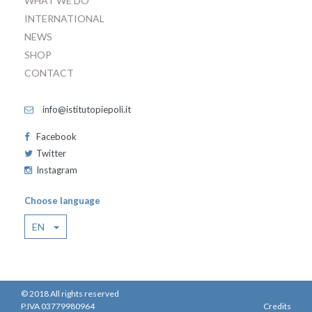
WHAT WE DO
INTERNATIONAL
NEWS
SHOP
CONTACT
info@istitutopiepoli.it
Facebook
Twitter
Instagram
Choose language
EN
© 2018 All rights reserved
P.IVA 03779980964
Credits