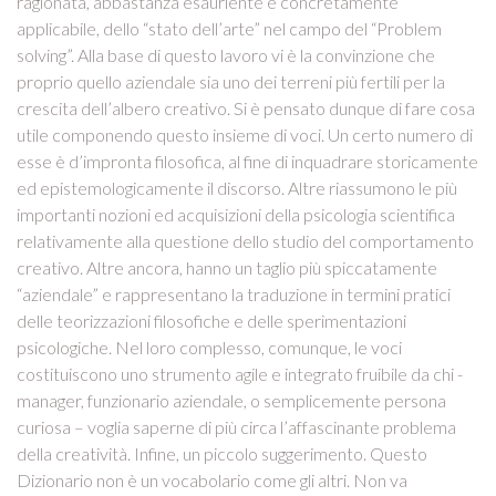
ragionata, abbastanza esauriente e concretamente
applicabile, dello “stato dell’arte” nel campo del “Problem
solving”. Alla base di questo lavoro vi è la convinzione che
proprio quello aziendale sia uno dei terreni più fertili per la
crescita dell’albero creativo. Si è pensato dunque di fare cosa
utile componendo questo insieme di voci. Un certo numero di
esse è d’impronta filosofica, al fine di inquadrare storicamente
ed epistemologicamente il discorso. Altre riassumono le più
importanti nozioni ed acquisizioni della psicologia scientifica
relativamente alla questione dello studio del comportamento
creativo. Altre ancora, hanno un taglio più spiccatamente
“aziendale” e rappresentano la traduzione in termini pratici
delle teorizzazioni filosofiche e delle sperimentazioni
psicologiche. Nel loro complesso, comunque, le voci
costituiscono uno strumento agile e integrato fruibile da chi -
manager, funzionario aziendale, o semplicemente persona
curiosa – voglia saperne di più circa l’affascinante problema
della creatività. Infine, un piccolo suggerimento. Questo
Dizionario non è un vocabolario come gli altri. Non va