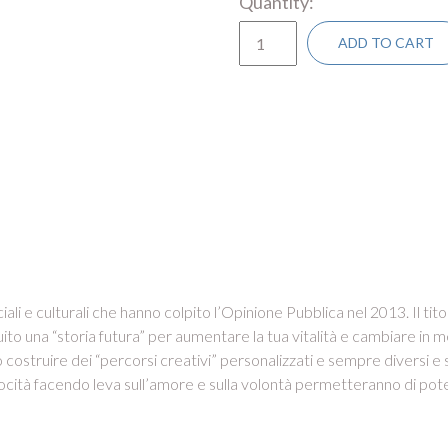
Quantity
ADD TO CART
 sociali e culturali che hanno colpito l’Opinione Pubblica nel 2013. Il t
una “storia futura” per aumentare la tua vitalità e cambiare in meg
costruire dei “percorsi creativi” personalizzati e sempre diversi e s
ocità facendo leva sull’amore e sulla volontà permetteranno di poten