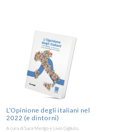
L’Opinione degli italiani nel
L’Op
2022 (e dintorni)
2021
A cura di Sara Merigo e Livio Gigliuto,
A cura 