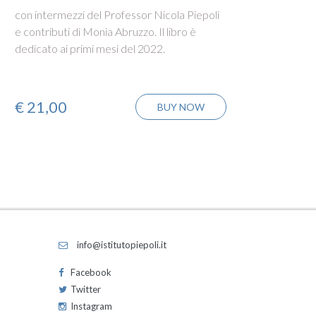
con intermezzi del Professor Nicola Piepoli
L’Opini
e contributi di Monia Abruzzo. Il libro è
raccon
dedicato ai primi mesi del 2022.
di vist
€
21,00
€
21
BUY NOW
info@istitutopiepoli.it
Facebook
Twitter
Instagram