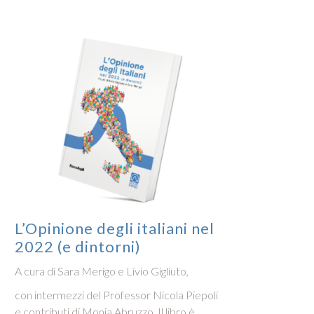
L’Opinione degli italiani nel
L’Op
2022 (e dintorni)
2021
A cura di Sara Merigo e Livio Gigliuto,
A cura 
con intermezzi del Professor Nicola Piepoli
L’Opini
e contributi di Monia Abruzzo. Il libro è
raccon