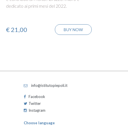
dedicato ai primi mesi del 2022.
di vist
€
21,00
€
21
BUY NOW
info@istitutopiepoli.it
Facebook
Twitter
Instagram
Choose language