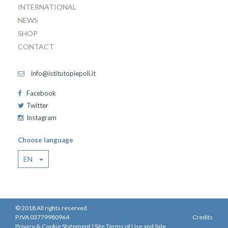
INTERNATIONAL
NEWS
SHOP
CONTACT
info@istitutopiepoli.it
Facebook
Twitter
Instagram
Choose language
EN
© 2018 All rights reserved
P.IVA 03779980964
Credits
Privacy & Cookie Statement
|
Site Terms of Use and Sale