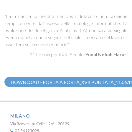
“La minaccia di perdita dei posti di lavoro non proviene
semplicemente dall’ascesa delle tecnologie informatiche. La
rivoluzione dell’Intelligenza Artificiale (IA) non sarà un singolo
evento spartiacque a seguito del quale il mercato del lavoro si
assesterà su un nuovo equilibrio”.
21 Lezioni per il XXI Secolo,
Yuval Nohah Harari
DOWNLOAD - PORTA A PORTA_XVII PUNTATA_11.06.1
MILANO
Via Benvenuto Cellini, 2/A - 20129
02 54123098