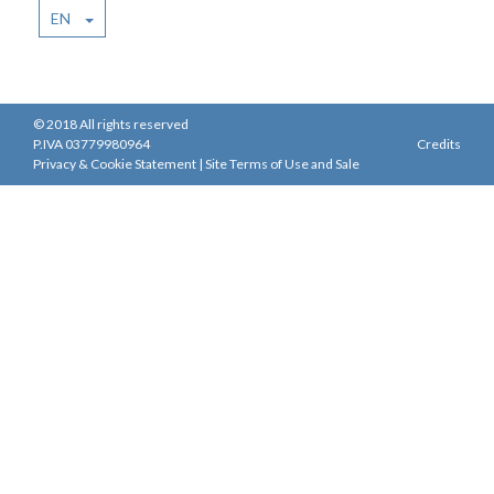
EN
© 2018 All rights reserved
P.IVA 03779980964
Credits
Privacy & Cookie Statement
|
Site Terms of Use and Sale