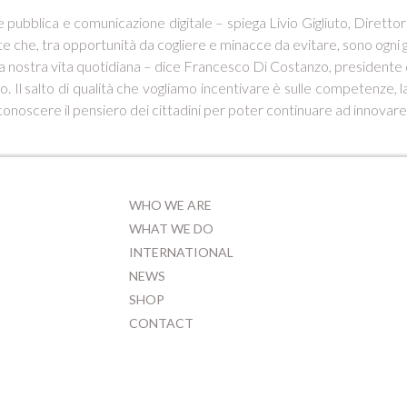
 pubblica e comunicazione digitale – spiega
Livio
Gigliuto, Direttor
 che, tra opportunità da cogliere e minacce da evitare, sono ogni gior
are la nostra vita quotidiana – dice Francesco Di Costanzo, president
 Il salto di qualità che vogliamo incentivare è sulle competenze, la q
oscere il pensiero dei cittadini per poter continuare ad innovare e 
WHO WE ARE
WHAT WE DO
INTERNATIONAL
NEWS
SHOP
CONTACT