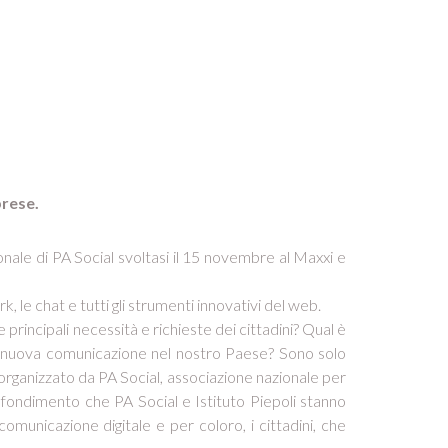
prese.
onale di PA Social svoltasi il 15 novembre al Maxxi e
, le chat e tutti gli strumenti innovativi del web.
rincipali necessità e richieste dei cittadini? Qual è
la nuova comunicazione nel nostro Paese? Sono solo
rganizzato da PA Social, associazione nazionale per
profondimento che PA Social e Istituto Piepoli stanno
unicazione digitale e per coloro, i cittadini, che