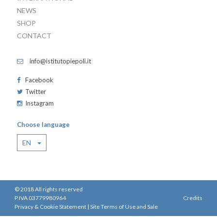
NEWS
SHOP
CONTACT
info@istitutopiepoli.it
Facebook
Twitter
Instagram
Choose language
EN
© 2018 All rights reserved
P.IVA 03779980964
Credits
Privacy & Cookie Statement
|
Site Terms of Use and Sale