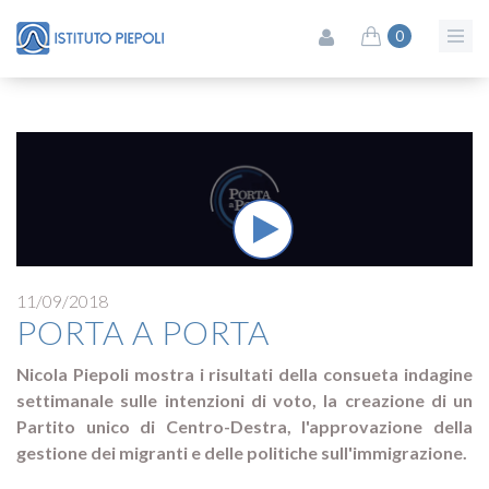
0
11/09/2018
PORTA A PORTA
Nicola Piepoli mostra i risultati della consueta indagine
settimanale sulle intenzioni di voto, la creazione di un
Partito unico di Centro-Destra, l'approvazione della
gestione dei migranti e delle politiche sull'immigrazione.